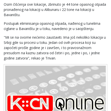
Osim čišćenja ove lokacije, zbrinuto je 44 tone opasnog otpada
pronađenog na lokaciji u Alibunaru i 22 tone na lokaciji u
Bavaništu.
Postupak eliminisanja opasnog otpada, nađenog u tunelima
ciglane u Bavaništu je u toku, navedeno je u saopštenju.
"Mi se na ovome nećemo zaustaviti. Ima još nekoliko lokacija u
Srbiji gde su procesi u toku. Jedan od ovih procesa koji su
započeti prošle godine je i završen, i to pravosnažnom
presudom na kaznu zatvora od četiri i po, jedne i po, i jedne
godine zatvora", rekao je Trivan.