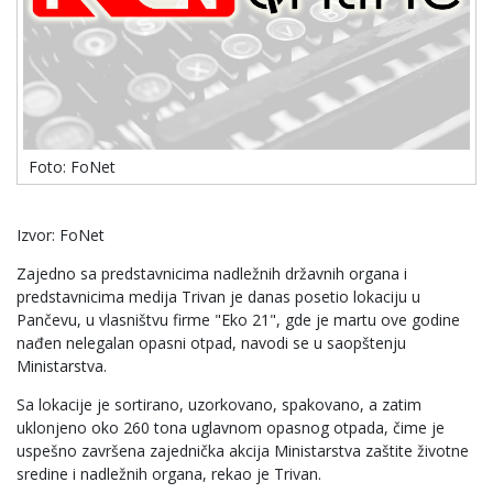
Foto: FoNet
Izvor: FoNet
Zajedno sa predstavnicima nadležnih državnih organa i
predstavnicima medija Trivan je danas posetio lokaciju u
Pančevu, u vlasništvu firme "Eko 21", gde je martu ove godine
nađen nelegalan opasni otpad, navodi se u saopštenju
Ministarstva.
Sa lokacije je sortirano, uzorkovano, spakovano, a zatim
uklonjeno oko 260 tona uglavnom opasnog otpada, čime je
uspešno završena zajednička akcija Ministarstva zaštite životne
sredine i nadležnih organa, rekao je Trivan.