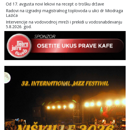
Od 17. avgusta novi lekovi na recept o trošku države
Radovi na izgradnji magistralnog toplovoda u ulici dr Miodraga
Lazića
Intervencije na vodovodnoj mreži i prekidi u vodosnabdevanju
5.8.2026. god.