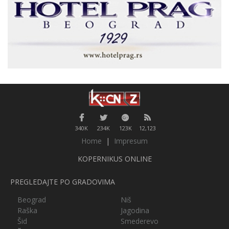
340K
234K
123K
12,123
Home
|
Impresum
KOPERNIKUS ONLINE
PREGLEDAJTE PO GRADOVIMA
Beograd
Niš
Raška
Jagodina
Šid
Smederevo