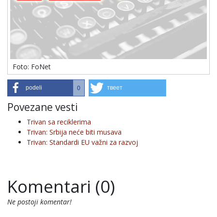
Foto: FoNet
podeli
твеет
0
Povezane vesti
Trivan sa reciklerima
Trivan: Srbija neće biti musava
Trivan: Standardi EU važni za razvoj
Komentari (0)
Ne postoji komentar!