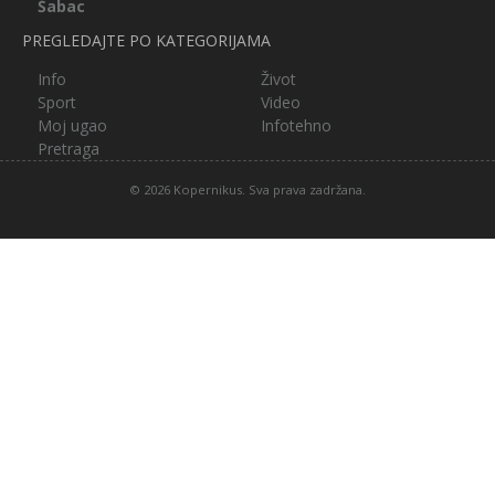
Šabac
PREGLEDAJTE PO KATEGORIJAMA
Info
Život
Sport
Video
Moj ugao
Infotehno
Pretraga
© 2026 Kopernikus. Sva prava zadržana.