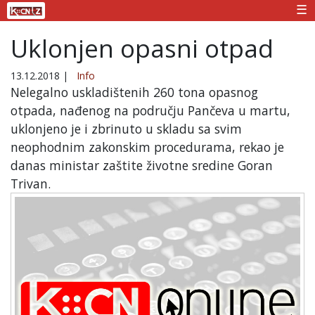
☰
Uklonjen opasni otpad
13.12.2018
|
Info
Nelegalno uskladištenih 260 tona opasnog
otpada, nađenog na području Pančeva u martu,
uklonjeno je i zbrinuto u skladu sa svim
neophodnim zakonskim procedurama, rekao je
danas ministar zaštite životne sredine Goran
Trivan.