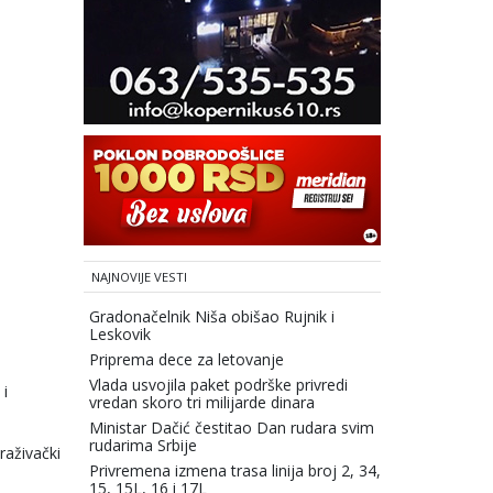
NAJNOVIJE VESTI
Gradonačelnik Niša obišao Rujnik i
Leskovik
Priprema dece za letovanje
Vlada usvojila paket podrške privredi
 i
vredan skoro tri milijarde dinara
Ministar Dačić čestitao Dan rudara svim
rudarima Srbije
raživački
Privremena izmena trasa linija broj 2, 34,
15, 15L, 16 i 17L