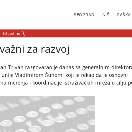
BEOGRAD
NIŠ
RAŠKA
Infotehno
važni za razvoj
oran Trivan razgovarao je danas sa generalnim direkto
 unije Vladimirom Šuhom, koji je rekao da je osnovni
ema merenja i koordinacije istraživačkih mreža u cilju 