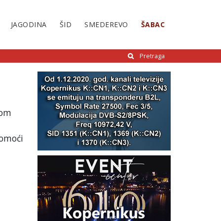
JAGODINA
ŠID
SMEDEREVO
ŠABAC
Pretraga
rom
pomoći