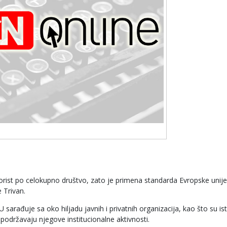
korist po celokupno društvo, zato je primena standarda Evropske unije
 Trivan.
U sarađuje sa oko hiljadu javnih i privatnih organizacija, kao što su ist
 podržavaju njegove institucionalne aktivnosti.