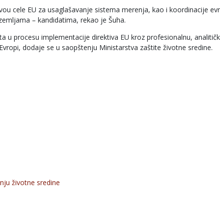
vou cele EU za usaglašavanje sistema merenja, kao i koordinacije evr
i zemljama – kandidatima, rekao je Šuha.
 u procesu implementacije direktiva EU kroz profesionalnu, analitičk
vropi, dodaje se u saopštenju Ministarstva zaštite životne sredine.
ju životne sredine