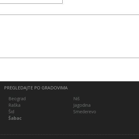
PREGLEDAJTE PO GRADOVIMA
Beograd
Niš
Raška
Jagodina
Šid
Smederevo
Šabac