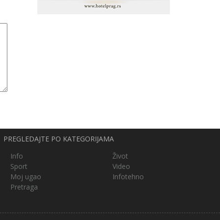
PREGLEDAJTE PO KATEGORIJAMA
Info
Život
Sport
Video
Moj ugao
Infotehno
Pretraga