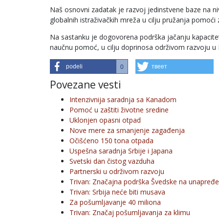
Naš osnovni zadatak je razvoj jedinstvene baze na ni
globalnih istraživačkih mreža u cilju pružanja pomoć
Na sastanku je dogovorena podrška jačanju kapaciteta
naučnu pomoć, u cilju doprinosa održivom razvoju u E
podeli
твеет
0
Povezane vesti
Intenzivnija saradnja sa Kanadom
Pomoć u zaštiti životne sredine
Uklonjen opasni otpad
Nove mere za smanjenje zagađenja
Očišćeno 150 tona otpada
Uspešna saradnja Srbije i Japana
Svetski dan čistog vazduha
Partnerski u održivom razvoju
Trivan: Značajna podrška Švedske na unapređen
Trivan: Srbija neće biti musava
Za pošumljavanje 40 miliona
Trivan: Značaj pošumljavanja za klimu