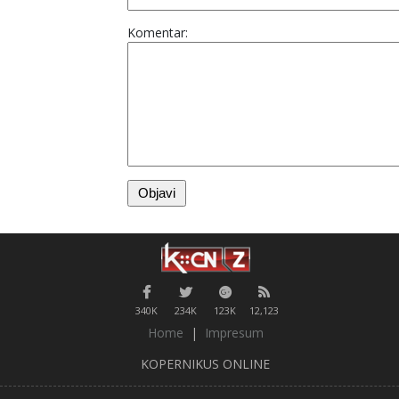
Komentar:
340K
234K
123K
12,123
Home
|
Impresum
KOPERNIKUS ONLINE