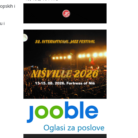
opskih i
u i