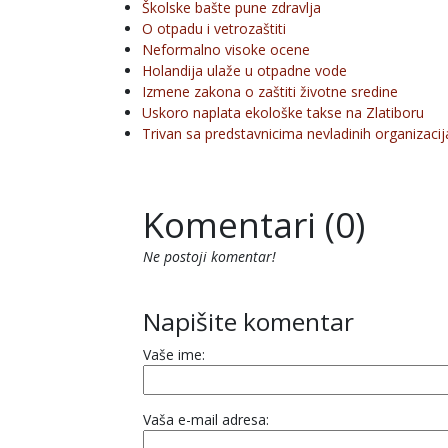
Školske bašte pune zdravlja
O otpadu i vetrozaštiti
Neformalno visoke ocene
Holandija ulaže u otpadne vode
Izmene zakona o zaštiti životne sredine
Uskoro naplata ekološke takse na Zlatiboru
Trivan sa predstavnicima nevladinih organizaci
Komentari (0)
Ne postoji komentar!
Napišite komentar
Vaše ime:
Vaša e-mail adresa: