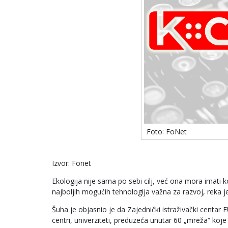
Foto: FoNet
Izvor: Fonet
Ekologija nije sama po sebi cilj, već ona mora imati 
najboljih mogućih tehnologija važna za razvoj, reka je
Šuha je objasnio je da Zajednički istraživački centar E
centri, univerziteti, preduzeća unutar 60 „mreža“ koje