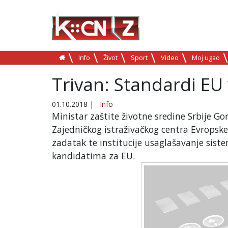
Info
Život
Sport
Video
Moj ugao
Trivan: Standardi EU 
01.10.2018
|
Info
Ministar zaštite životne sredine Srbije G
Zajedničkog istraživačkog centra Evropske
zadatak te institucije usaglašavanje sist
kandidatima za EU.