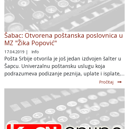
Šabac: Otvorena poštanska poslovnica u
MZ "Žika Popović"
17.04.2019
|
Info
Pošta Srbije otvorila je još jedan izdvojen šalter u
Šapcu. Univerzalnu poštansku uslugu koja
podrazumeva podizanje peznija, uplate i isplate,...
Pročitaj