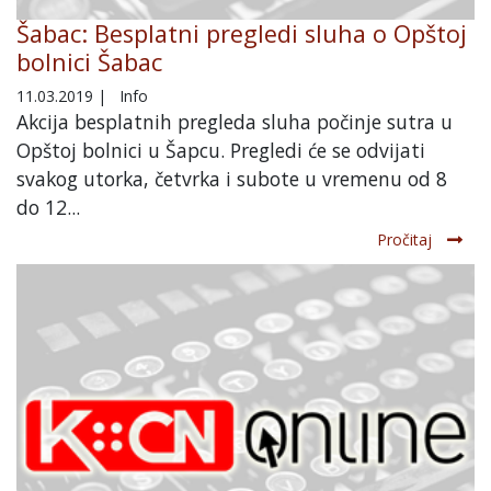
Šabac: Besplatni pregledi sluha o Opštoj
bolnici Šabac
11.03.2019
|
Info
Akcija besplatnih pregleda sluha počinje sutra u
Opštoj bolnici u Šapcu. Pregledi će se odvijati
svakog utorka, četvrka i subote u vremenu od 8
do 12...
Pročitaj