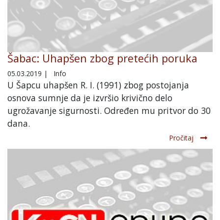
Šabac: Uhapšen zbog pretećih poruka
05.03.2019
|
Info
U Šapcu uhapšen R. I. (1991) zbog postojanja
osnova sumnje da je izvršio krivično delo
ugrožavanje sigurnosti. Određen mu pritvor do 30
dana.
Pročitaj