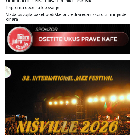
Gradonačelnik Niša obišao Rujnik i Leskovik
Priprema dece za letovanje
Vlada usvojila paket podrške privredi vredan skoro tri milijarde
dinara