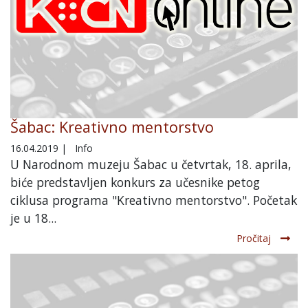
Šabac: Kreativno mentorstvo
16.04.2019
|
Info
U Narodnom muzeju Šabac u četvrtak, 18. aprila,
biće predstavljen konkurs za učesnike petog
ciklusa programa "Kreativno mentorstvo". Početak
je u 18...
Pročitaj