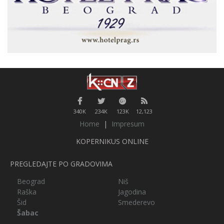
340K
234K
123K
12,123
Home
|
Impresum
KOPERNIKUS ONLINE
PREGLEDAJTE PO GRADOVIMA
Beograd
Niš
Raška
Jagodina
Šid
Smederevo
Šabac