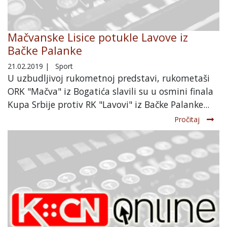
Mačvanske Lisice potukle Lavove iz
Bačke Palanke
21.02.2019
|
Sport
U uzbudljivoj rukometnoj predstavi, rukometaši
ORK "Mačva" iz Bogatića slavili su u osmini finala
Kupa Srbije protiv RK "Lavovi" iz Bačke Palanke...
Pročitaj