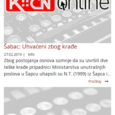
Šabac: Uhvaćeni zbog krađe
27.02.2019
|
Info
Zbog postojanja osnova sumnje da su izvršili dve
teške krađe pripadnici Ministarstva unutrašnjih
poslova u Šapcu uhapsili su N.T. (1999) iz Šapca i...
Pročitaj