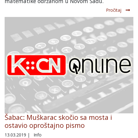
matematike održanom u Novom Sadu.
Pročitaj
Šabac: Muškarac skočio sa mosta i
ostavio oproštajno pismo
13.03.2019
|
Info