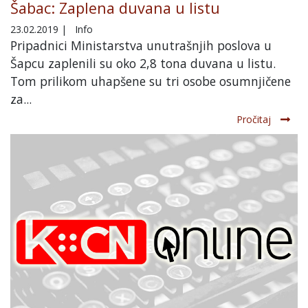
Šabac: Zaplena duvana u listu
23.02.2019
|
Info
Pripadnici Ministarstva unutrašnjih poslova u
Šapcu zaplenili su oko 2,8 tona duvana u listu.
Tom prilikom uhapšene su tri osobe osumnjičene
za...
Pročitaj