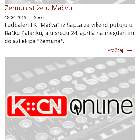
Zemun stiže u Mačvu
18.04.2019
|
Sport
Fudbaleri FK "Mačva" iz Šapca za vikend putuju u
Bačku Palanku, a u sredu 24. aprila na megdan im
dolazi ekipa "Zemuna".
Pročitaj