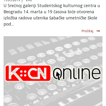
U Srećnoj galeriji Studentskog kulturnog centra u
Beogradu 14. marta u 19 časova biće otvorena
izložba radova učenika šabačke umetničke škole
pod...
Pročitaj