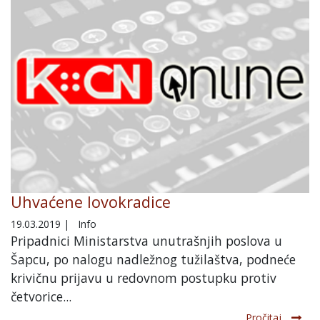
Uhvaćene lovokradice
19.03.2019
|
Info
Pripadnici Ministarstva unutrašnjih poslova u
Šapcu, po nalogu nadležnog tužilaštva, podneće
krivičnu prijavu u redovnom postupku protiv
četvorice...
Pročitaj