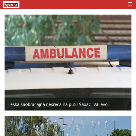
☰
Teška saobraćajna nesreća na putu Šabac- Valjevo