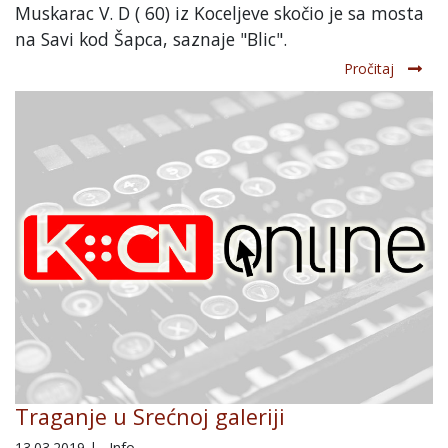
Muskarac V. D ( 60) iz Koceljeve skočio je sa mosta
na Savi kod Šapca, saznaje "Blic".
Pročitaj
Traganje u Srećnoj galeriji
13.03.2019
|
Info