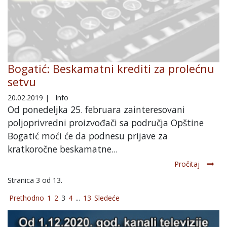
Bogatić: Beskamatni krediti za prolećnu
setvu
20.02.2019
|
Info
Od ponedeljka 25. februara zainteresovani
poljoprivredni proizvođači sa područja Opštine
Bogatić moći će da podnesu prijave za
kratkoročne beskamatne...
Pročitaj
Stranica 3 od 13.
Prethodno
1
2
3
4
...
13
Sledeće