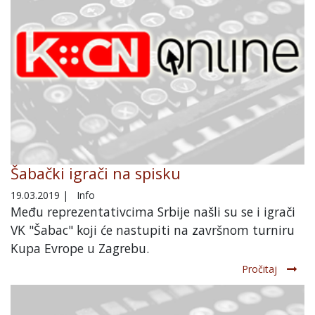
Šabački igrači na spisku
19.03.2019
|
Info
Među reprezentativcima Srbije našli su se i igrači
VK "Šabac" koji će nastupiti na završnom turniru
Kupa Evrope u Zagrebu.
Pročitaj