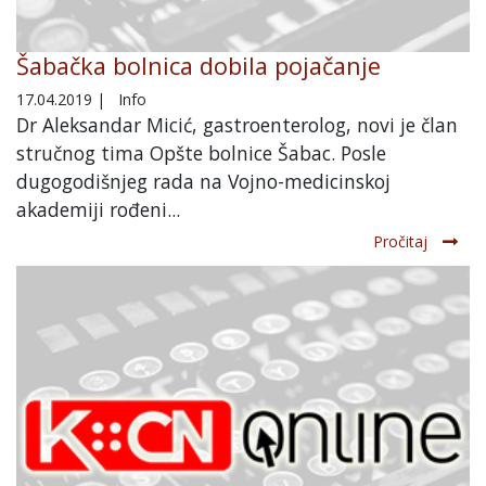
Šabačka bolnica dobila pojačanje
17.04.2019
|
Info
Dr Aleksandar Micić, gastroenterolog, novi je član
stručnog tima Opšte bolnice Šabac. Posle
dugogodišnjeg rada na Vojno-medicinskoj
akademiji rođeni...
Pročitaj