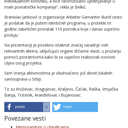
individualnom korisniku, a biće favorizovano ujedinjavanje u
male povratničke kompanije“, rekla je Belkić.
Branislav Janković iz organizacije Arbeiter-Samariter-Bund izneo
je podatak da je putem identičnih programa, u protekle tri
godine zabeležen povratak 110 porodica koje i danas uspešno
posluju.
Na prezentaciji je posebno istaknut značaj saradnje svih
relevantnih aktera, uključujući organe državne vlasti, u pružanju
pomoći povratnicima kako bi se uspešno realizovali osnovni
ciljevi ovog projekta.
Sem Vranja aktivnostima je obuhvaćeno još devet lokalnih
samouprava u Srbiji.
To su Kruševac, Kragujevac, Kraljevo, Čačak, Raška, Vrnjačka
Banja, Trstenik, Aranđelovac i Bujanovac.
podeli
твеет
0
Povezane vesti
Memorandum o izbeglicama