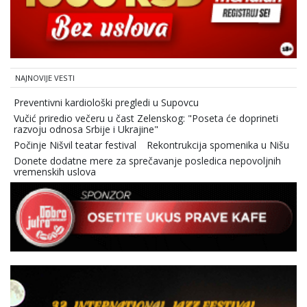
NAJNOVIJE VESTI
Preventivni kardiološki pregledi u Supovcu
Vučić priredio večeru u čast Zelenskog: "Poseta će doprineti
razvoju odnosa Srbije i Ukrajine"
Počinje Nišvil teatar festival
Rekontrukcija spomenika u Nišu
Donete dodatne mere za sprečavanje posledica nepovoljnih
vremenskih uslova