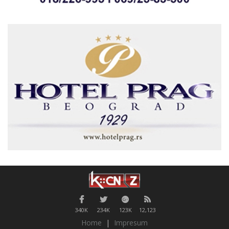
340K
234K
123K
12,123
Home
|
Impresum