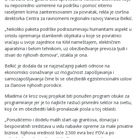
su neposredno usmerene na podršku i pomoć interno
raseljenim licima zainteresovanim za povratak, rekla je izvršna
direktorka Centra za ravnomerni regionalni razvoj Vanesa Belkić.
„Nekoliko paketa podrške podrazumevaju humanitarni aspekt u
smislu opremanja stambenih objekata u koje se povratnici
vraćaju u svoje zajednice na KiM nameštajem, električnim
aparatima i belom tehnikom, uz obezbeđivanje prevoza ljudi i
stvari do njihovih domova“, istakla je ona.
Belkić je dodala da se najznačajniji paketi odnose na
ekonomsko osnaživanje uz mogućnost zapošljavanja i
samozapošljavanja čime bi se obezbedili egzistencionalni uslovi
za članove njihovih porodice.
Mladima će kroz ovaj projekat biti ponuđen program obuke za
programiranje jer je to najbrže rastući privredni sektor na svetu,
koji će im obezbediti lakši pronalazak posla u toj oblasti.
„Ponudićemo i dodelu malih start-up grantova, donacija i
bespovratnih sredstava u vidu nabavke opreme za male privatne
biznise. Njihova vrednost biće 2.500 evra bez PDV-a po