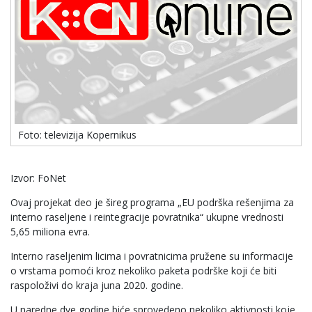
Foto: televizija Kopernikus
Izvor: FoNet
Ovaj projekat deo je šireg programa „EU podrška rešenjima za
interno raseljene i reintegracije povratnika“ ukupne vrednosti
5,65 miliona evra.
Interno raseljenim licima i povratnicima pružene su informacije
o vrstama pomoći kroz nekoliko paketa podrške koji će biti
raspoloživi do kraja juna 2020. godine.
U naredne dve godine biće sprovedeno nekoliko aktivnosti koje