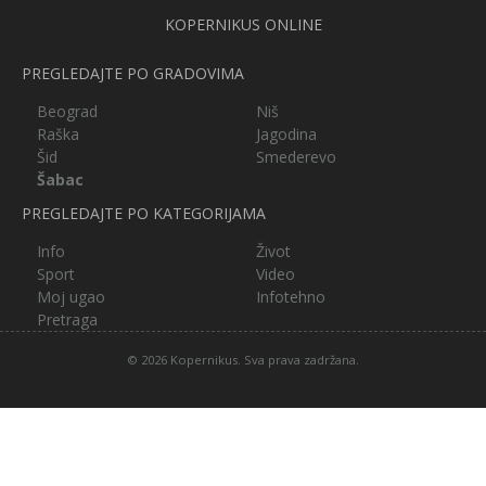
KOPERNIKUS ONLINE
PREGLEDAJTE PO GRADOVIMA
Beograd
Niš
Raška
Jagodina
Šid
Smederevo
Šabac
PREGLEDAJTE PO KATEGORIJAMA
Info
Život
Sport
Video
Moj ugao
Infotehno
Pretraga
© 2026 Kopernikus. Sva prava zadržana.