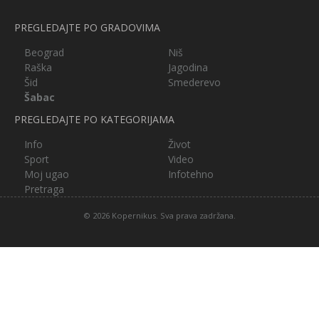
PREGLEDAJTE PO GRADOVIMA
Beograd
Niš
Raška
Jagodina
Šid
Smederevo
Šabac
PREGLEDAJTE PO KATEGORIJAMA
Info
Život
Sport
Video
Moj ugao
Infotehno
Pretraga
© 2026 Kopernikus. Sva prava zadržana.