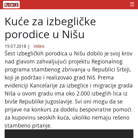
☰
Kuće za izbegličke
porodice u Nišu
19.07.2018
|
Video
Šest izbegličkih porodica u Nišu dobilo je svoj krov
nad glavom zahvaljujući projektu Regionalnog
programa stambenog zbrivanja u Republici Srbiji,
koji je podržao i realizovao grad Niš. Prema
evidenciji Kancelarije za izbeglice i migracije grada
Niša u ovom gradu ima oko 2.000 izbeglih lica iz
bivše Republike Jugoslavije. Svi oni mogu da se
prijave na konkurs za dodelu bespovratne pomoći
za kupovinu seoskih kuća, ukoliko nemaju rešeno
stambeno pitanje.