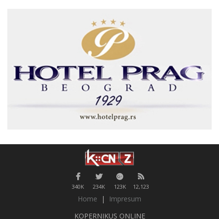
340K
234K
123K
12,123
Home
|
Impresum
KOPERNIKUS ONLINE