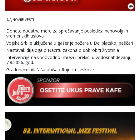
NAJNOVIJE VESTI
Donete dodatne mere za sprečavanje posledica nepovoljnih
vremenskih uslova
Vojska Srbije uključena u gašenje požara u Deliblatskoj peščari
Nastavak dijaloga o Nacrtu zakona o dobrobiti životinja
Intervencije na vodovodnoj mreži i prekidi u vodosnabdevanju
7.8.2026. god.
Gradonačelnik Niša obišao Rujnik i Leskovik