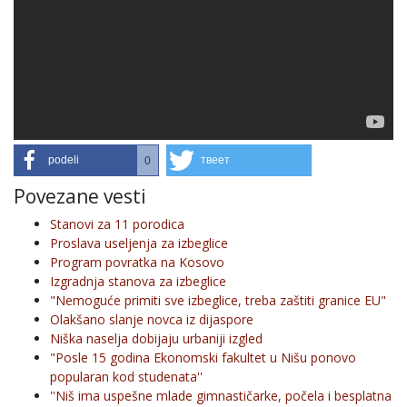
podeli
твеет
0
Povezane vesti
Stanovi za 11 porodica
Proslava useljenja za izbeglice
Program povratka na Kosovo
Izgradnja stanova za izbeglice
"Nemoguće primiti sve izbeglice, treba zaštiti granice EU"
Olakšano slanje novca iz dijaspore
Niška naselja dobijaju urbaniji izgled
"Posle 15 godina Ekonomski fakultet u Nišu ponovo
popularan kod studenata''
''Niš ima uspešne mlade gimnastičarke, počela i besplatna