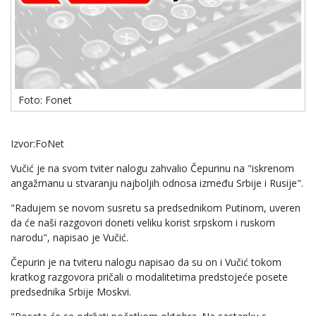
Foto: Fonet
Izvor:FoNet
Vučić je na svom tviter nalogu zahvalio Čepurinu na "iskrenom
angažmanu u stvaranju najboljih odnosa između Srbije i Rusije".
"Radujem se novom susretu sa predsednikom Putinom, uveren
da će naši razgovori doneti veliku korist srpskom i ruskom
narodu", napisao je Vučić.
Čepurin je na tviteru nalogu napisao da su on i Vučić tokom
kratkog razgovora pričali o modalitetima predstojeće posete
predsednika Srbije Moskvi.