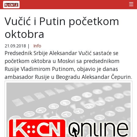
☰
Vučić i Putin početkom
oktobra
21.09.2018
|
Info
Predsednik Srbije Aleksandar Vučić sastaće se
početkom oktobra u Moskvi sa predsednikom
Rusije Vladimirom Putinom, objavio je danas
ambasador Rusije u Beogradu Aleksandar Čepurin.