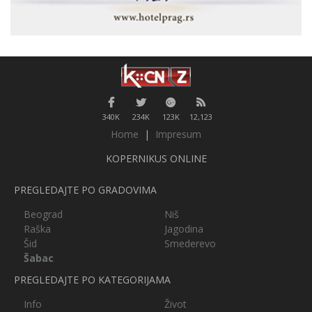
340K
234K
123K
12,123
Home
|
Impresum
KOPERNIKUS ONLINE
PREGLEDAJTE PO GRADOVIMA
Beograd
Niš
Raška
Jagodina
Šid
Smederevo
Šabac
PREGLEDAJTE PO KATEGORIJAMA
Info
Život