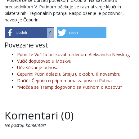
"Poseta će se održati početkom oktobra. Na sastanku s
predsednikom V. Putinom očekuje se razmatranje ključnih
bilateralnih i regionalnih pitanja. Raspoloženje je pozitivno",
naveo je Čepurin.
podeli
твеет
0
Povezane vesti
Putin će Vučića odlikovati ordenom Aleksandra Nevskog
Vučić doputovao u Moskvu
Učvršćivanje odnosa
Čepurin: Putin dolazi u Srbiju u oktobru ili novembru
Dačić i Čepurin o pripremama za posetu Putina
"Možda se Tramp dogovorio sa Putinom o Kosovu"
Komentari (0)
Ne postoji komentar!