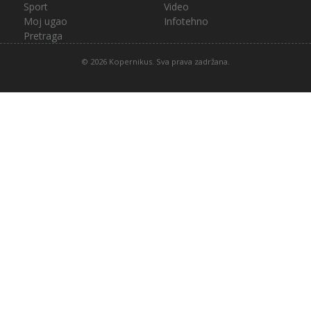
Sport
Video
Moj ugao
Infotehno
Pretraga
© 2026 Kopernikus. Sva prava zadržana.