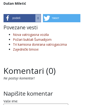
Dušan Miletić
podeli
твеет
0
Povezane vesti
Nova vatrogasna vozila
Požari buktali Šumadijom
Tri kamiona donirana vatrogascima
Zajednički timovi
Komentari (0)
Ne postoji komentar!
Napišite komentar
Vaše ime: