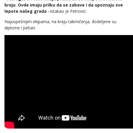
broju. Ovde imaju prilku da se zabave i da upoznaju sve
lepote našeg grada
–istakao je Petrović.
Najuspešnijim ekipama, na kraju takmičenja, dodeljene su
diplome i pehari.