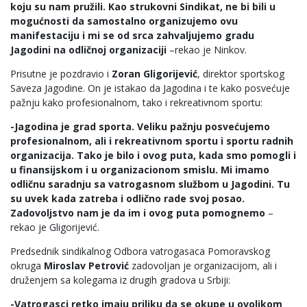
koju su nam pružili. Kao strukovni Sindikat, ne bi bili u
mogućnosti da samostalno organizujemo ovu
manifestaciju i mi se od srca zahvaljujemo gradu
Jagodini na odličnoj organizaciji
–rekao je Ninkov.
Prisutne je pozdravio i
Zoran Gligorijević
, direktor sportskog
Saveza Jagodine. On je istakao da Jagodina i te kako posvećuje
pažnju kako profesionalnom, tako i rekreativnom sportu:
-Jagodina je grad sporta. Veliku pažnju posvećujemo
profesionalnom, ali i rekreativnom sportu i sportu radnih
organizacija. Tako je bilo i ovog puta, kada smo pomogli i
u finansijskom i u organizacionom smislu. Mi imamo
odličnu saradnju sa vatrogasnom službom u Jagodini. Tu
su uvek kada zatreba i odlično rade svoj posao.
Zadovoljstvo nam je da im i ovog puta pomognemo
–
rekao je Gligorijević.
Predsednik sindikalnog Odbora vatrogasaca Pomoravskog
okruga
Miroslav Petrović
zadovoljan je organizacijom, ali i
druženjem sa kolegama iz drugih gradova u Srbiji:
-Vatrogasci retko imaju priliku da se okupe u ovolikom