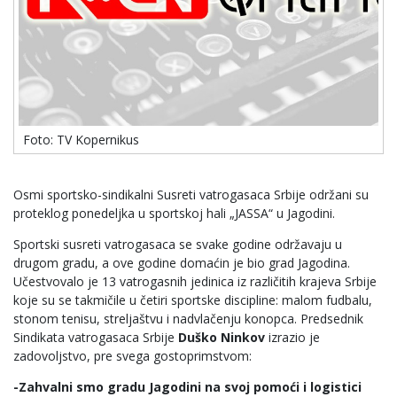
Foto: TV Kopernikus
Osmi sportsko-sindikalni Susreti vatrogasaca Srbije održani su
proteklog ponedeljka u sportskoj hali „JASSA“ u Jagodini.
Sportski susreti vatrogasaca se svake godine održavaju u
drugom gradu, a ove godine domaćin je bio grad Jagodina.
Učestvovalo je 13 vatrogasnih jedinica iz različitih krajeva Srbije
koje su se takmičile u četiri sportske discipline: malom fudbalu,
stonom tenisu, streljaštvu i nadvlačenju konopca. Predsednik
Sindikata vatrogasaca Srbije
Duško Ninkov
izrazio je
zadovoljstvo, pre svega gostoprimstvom:
-Zahvalni smo gradu Jagodini na svoj pomoći i logistici