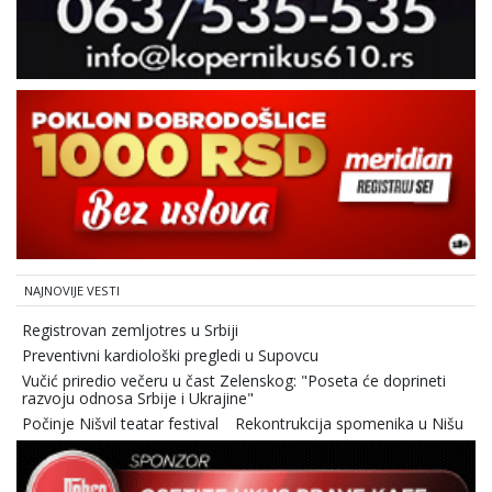
NAJNOVIJE VESTI
Registrovan zemljotres u Srbiji
Preventivni kardiološki pregledi u Supovcu
Vučić priredio večeru u čast Zelenskog: "Poseta će doprineti
razvoju odnosa Srbije i Ukrajine"
Počinje Nišvil teatar festival
Rekontrukcija spomenika u Nišu