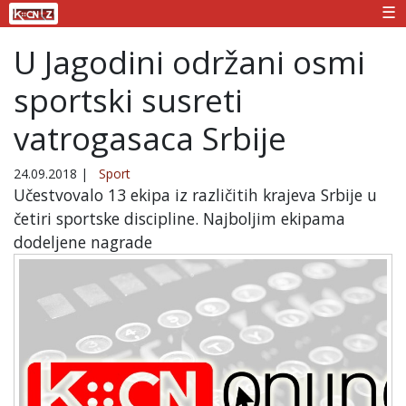
☰
U Jagodini održani osmi
sportski susreti
vatrogasaca Srbije
24.09.2018
|
Sport
Učestvovalo 13 ekipa iz različitih krajeva Srbije u
četiri sportske discipline. Najboljim ekipama
dodeljene nagrade