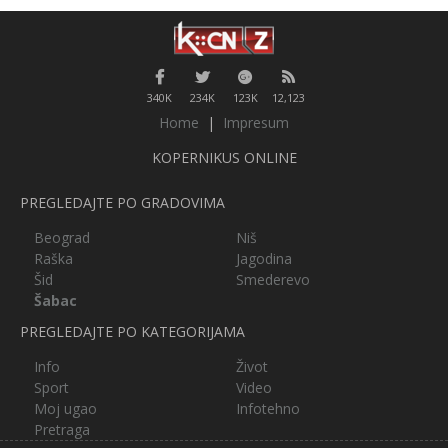
340K
234K
123K
12,123
Home
|
Impresum
KOPERNIKUS ONLINE
PREGLEDAJTE PO GRADOVIMA
Beograd
Niš
Raška
Jagodina
Šid
Smederevo
Šabac
PREGLEDAJTE PO KATEGORIJAMA
Info
Život
Sport
Video
Moj ugao
Infotehno
Pretraga