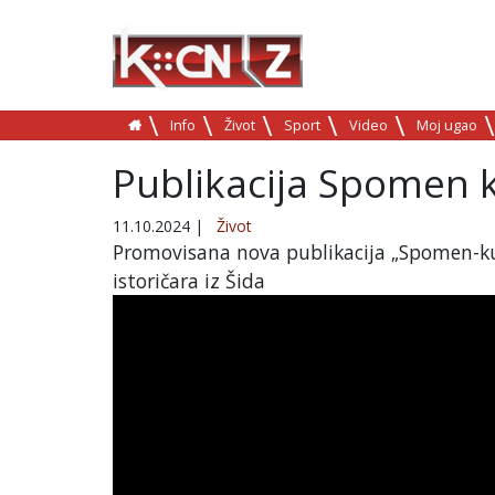
Info
Život
Sport
Video
Moj ugao
Publikacija Spomen 
11.10.2024
|
Život
Promovisana nova publikacija „Spomen-k
istoričara iz Šida