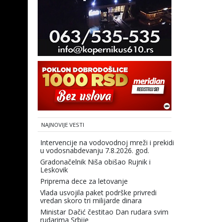
NAJNOVIJE VESTI
Intervencije na vodovodnoj mreži i prekidi
u vodosnabdevanju 7.8.2026. god.
Gradonačelnik Niša obišao Rujnik i
Leskovik
Priprema dece za letovanje
Vlada usvojila paket podrške privredi
vredan skoro tri milijarde dinara
Ministar Dačić čestitao Dan rudara svim
rudarima Srbije