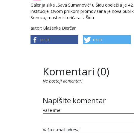
Galerija slika „Sava Šumanović” u Šidu obeležila je 4
institucije. Ovom prilikom promovisana je nova pub
Sremca, master istoričara iz Šida
autor: Blaženka Đierčan
podeli
твеет
Komentari (0)
Ne postoji komentar!
Napišite komentar
Vaše ime:
Vaša e-mail adresa: