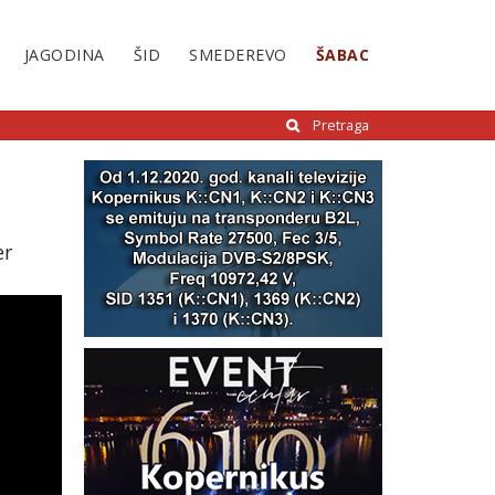
JAGODINA
ŠID
SMEDEREVO
ŠABAC
Pretraga
er