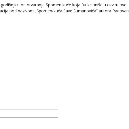
2. godišnjicu od otvaranja Spomen kuće koja funkcioniše u okviru ove
likacija pod nazivom „Spomen-kuća Save Šumanovića” autora Radova