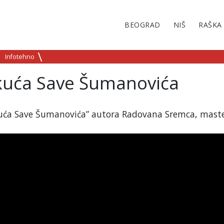
BEOGRAD
NIŠ
RAŠKA
Infotehno
kuća Save Šumanovića
uća Save Šumanovića” autora Radovana Sremca, mast